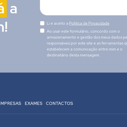
á
a
!
Li e aceito a
Política de Privacidade
Ao usar este formulário, concordo com o
armazenamento e gestão dos meus dados pe
responsáveis por este site e as ferramentas 
estabelecem a comunicação entre mim e o
destinatário desta mensagem.
EMPRESAS
EXAMES
CONTACTOS