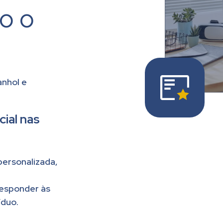
do o
anhol e
ial nas
ersonalizada,
responder às
íduo.