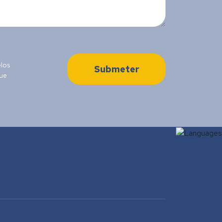
los
Submeter
que