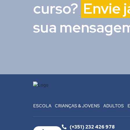
curso?
Envie j
sua mensagem
ESCOLA
CRIANÇAS & JOVENS
ADULTOS
(+351) 232 426 978